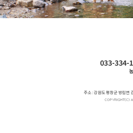
033-334-1
농
주소 : 강원도 평창군 방림면 감동