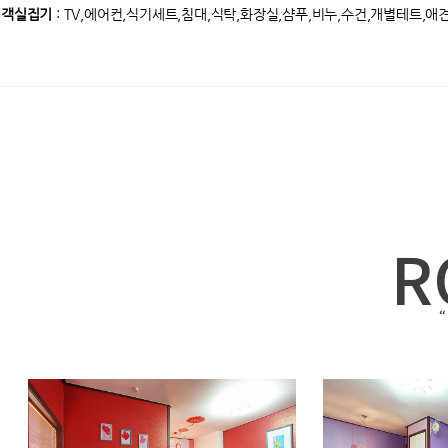
객실집기
: TV,에어컨,식기세트,침대,식탁,화장실,샴푸,비누,수건,개별테트,애
R