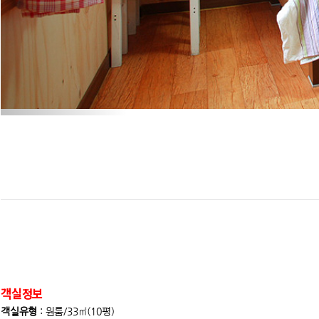
객실정보
객실유형
: 원룸/33㎡(10평)