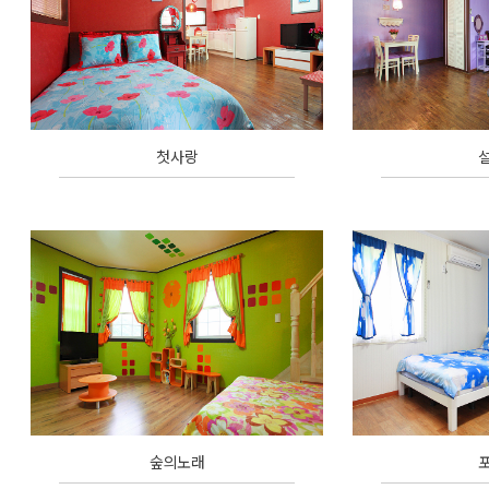
첫사랑
숲의노래