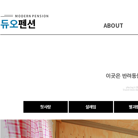
듀오
펜션
ABOUT
이곳은 반려동
첫사랑
설레임
별과