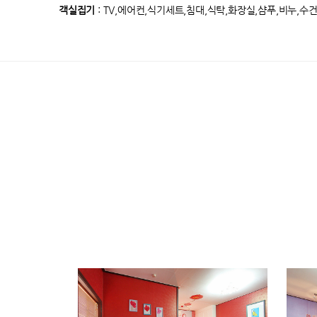
객실집기
: TV,에어컨,식기세트,침대,식탁,화장실,샴푸,비누,