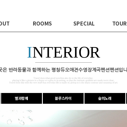
OUT
ROOMS
SPECIAL
TOUR
I
NTERIOR
곳은 반려동물과 함께하는 평창듀오애견수영장계곡펜션펜션입니
별과함께
블루스카이
숲의노래