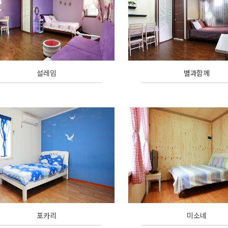
설레임
별과함께
포카리
미소네