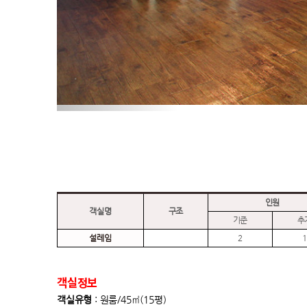
객실정보
객실유형
: 원룸/45㎡(15평)