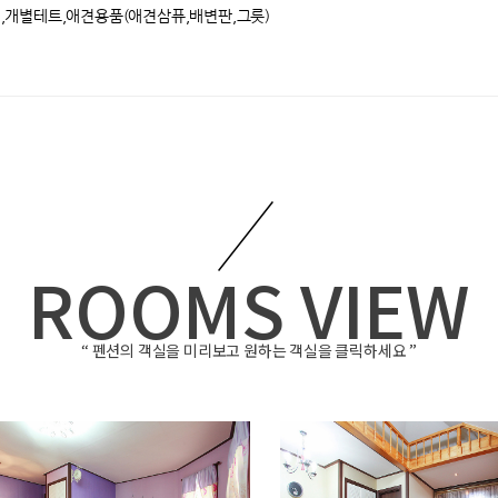
수건,개별테트,애견용품(애견삼퓨,배변판,그릇)
ROOMS VIEW
“ 펜션의 객실을 미리보고 원하는 객실을 클릭하세요 ”