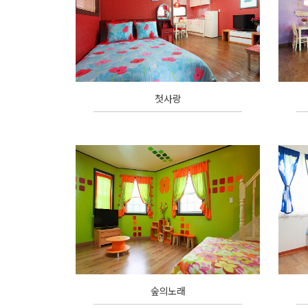
첫사랑
숲의노래