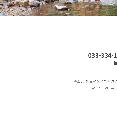
033-334-1
농
주소 : 강원도 평창군 방림면 감동