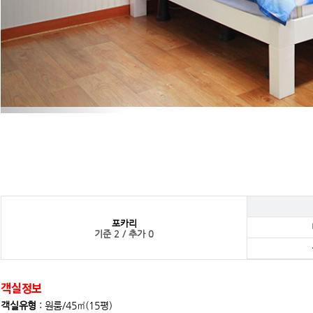
객실정보
객실유형
: 원룸/45㎡(15평)