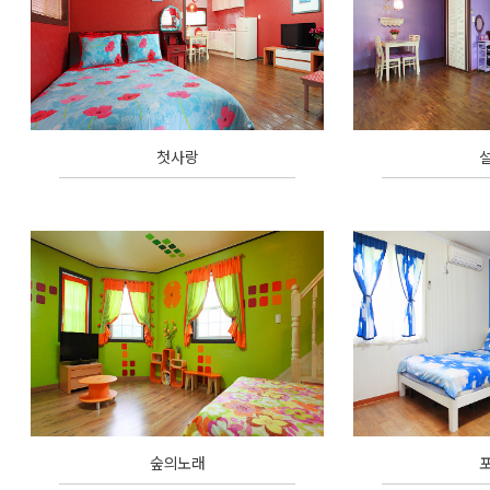
첫사랑
숲의노래