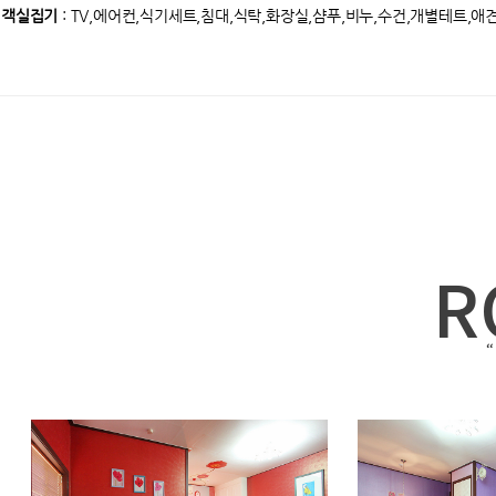
객실집기
: TV,에어컨,식기세트,침대,식탁,화장실,샴푸,비누,수건,개별테트,애
R