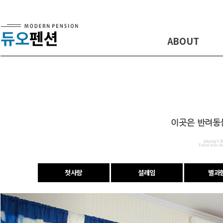
듀오
펜션
ABOUT
이곳은 반려동
첫사랑
설레임
별과